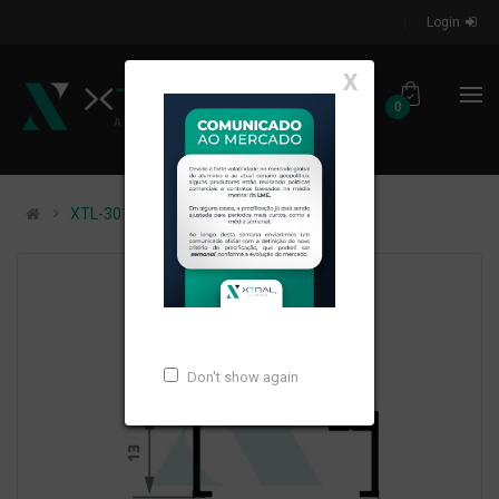
Login
X
0
XTL-301 - PESO LINEAR: 0,164kg/m
Don't show again