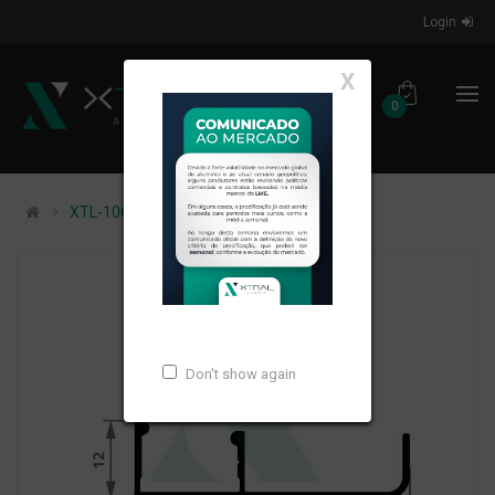
Login
X
0
XTL-1065 - PESO LINEAR: 0,215kg/m
Don't show again