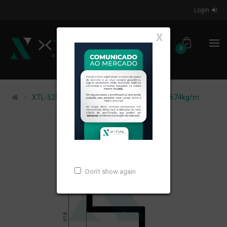
Login
X
0
XTL-525 - (TETO SOLAR) - PESO LINEAR: 0,674kg/m
Don't show again