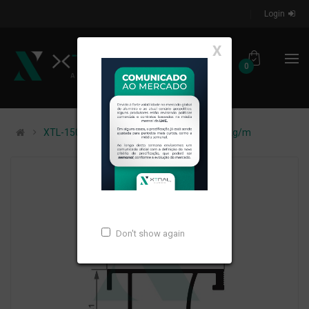
Login
X
0
XTL-1509 - (DES-056) - PESO LINEAR: 0,53kg/m
Don't show again