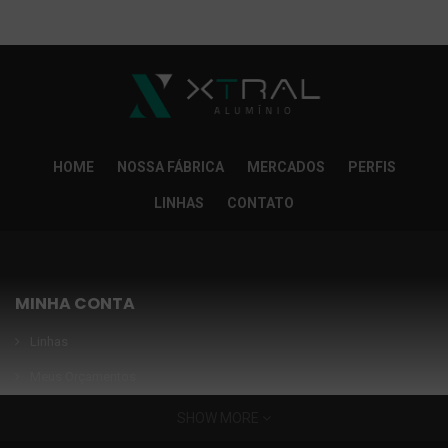
So Extra Slider: Não exitem itens para exibir!
×
HOME
NOSSA FÁBRICA
MERCADOS
PERFIS
LINHAS
CONTATO
MINHA CONTA
Linhas
Meus Orçamentos
Seja nosso parceiro
SHOW MORE
Condições Especiais