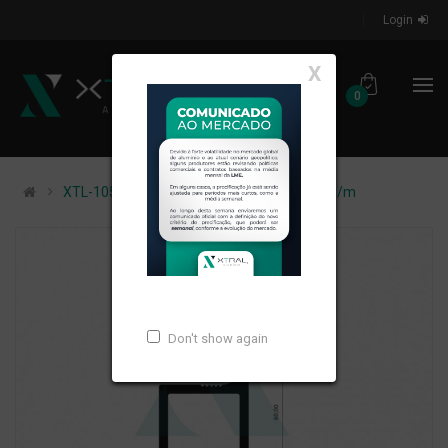
Login
X
0
XTL-1056 - (A-058) - PESO LINEAR: 0,204kg/m
Don't show again