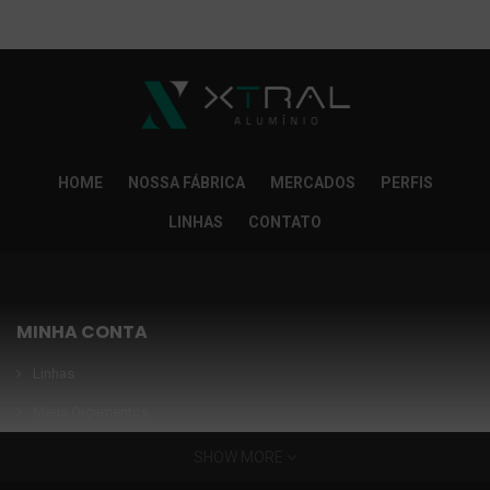
So Extra Slider: Não exitem itens para exibir!
×
HOME
NOSSA FÁBRICA
MERCADOS
PERFIS
LINHAS
CONTATO
MINHA CONTA
Linhas
Meus Orçamentos
Seja nosso parceiro
SHOW MORE
Condições Especiais