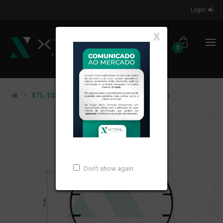
Login
X
0
XTL-1037 - (1669) - PESO LINEAR: 0,26kg/m
Don't show again