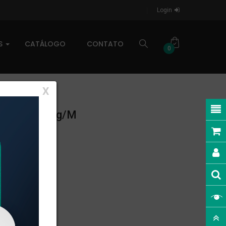
Login
AS
CATÁLOGO
CONTATO
0
X
EAR: 0,404kg/m