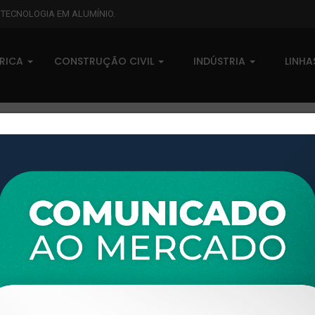
L TECNOLOGIA EM ALUMÍNIO.
BRICA
CONSTRUÇÃO CIVIL
INDÚSTRIA
LINH
XTL-1030 - (1305) - PESO LIN
0 comentários
Pedidos (0)
Disponível sob consulta
Taxas
R$ 0,00
Modelo:
PERSIANA
Disponibilidade:
Em estoque