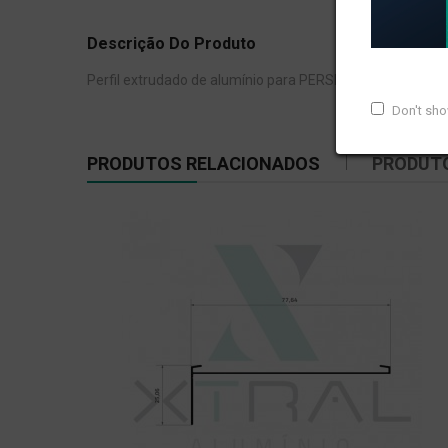
Descrição Do Produto
Perfil extrudado de alumínio para PERSIANA, com peso li
Don't sh
PRODUTOS RELACIONADOS
PRODUT