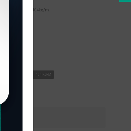
 peso linear de 0,404kg/m.
s
- PESO LINEAR - 0
404 KG/M