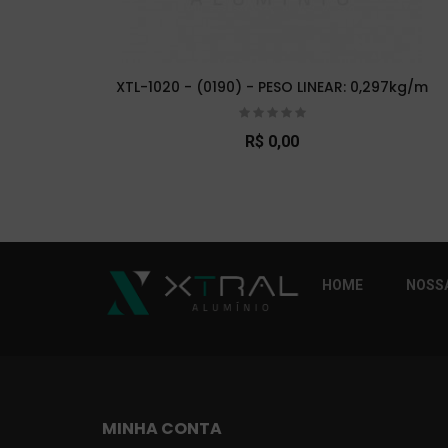
XTL-1020 - (0190) - PESO LINEAR: 0,297kg/m
R$ 0,00
So Extra Slider: Não exitem itens para exibi
HOME
NOSSA
MINHA CONTA