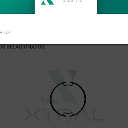
near de 0,404kg/m.
ow again
OS RELACIONADOS