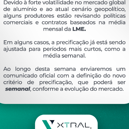
OVERVIEW
Perfil extrudado de alumínio para PERSIANA, com
Ver perfis relacionado
Etiquetas:
1030
1305
PERSIANA
XTL-1030 
DESCRIÇÃO
COMENTÁRIOS (0)