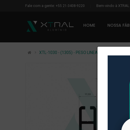
Fale com a gente:
Bem-vindo à XTRA
+55 21-3408-9220
HOME
NOSSA FÁ
XTL-1030 - (1305) - PESO LINEAR: 0,404kg/m