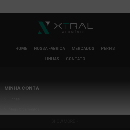
So Extra Slider: Não exitem itens para exibir!
×
HOME
NOSSA FÁBRICA
MERCADOS
PERFIS
LINHAS
CONTATO
MINHA CONTA
Linhas
Meus Orçamentos
Seja nosso parceiro
SHOW MORE
Condições Especiais