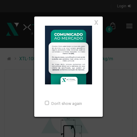
Login
X
0
XTL-1000 - (EST-277) - PESO LINEAR: 0,265kg/m
Don't show again