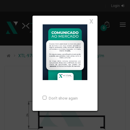
Login
X
0
XTL-970 - (CM-174) - PESO LINEAR: 0,336kg/m
Don't show again