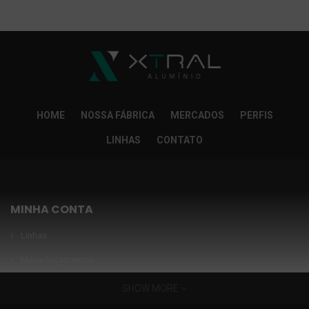
So Extra Slider: Não exitem itens para exibir!
×
HOME
NOSSA FÁBRICA
MERCADOS
PERFIS
LINHAS
CONTATO
MINHA CONTA
Linhas
Meus Orçamentos
Seja nosso parceiro
SHOW MORE
Condições Especiais