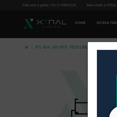
Fale com a gente:
Bem-vindo à XTRA
+55 21-3408-9220
HOME
NOSSA FÁ
XTL-954 - (XS-097) - PESO LINEAR: 0,399kg/m