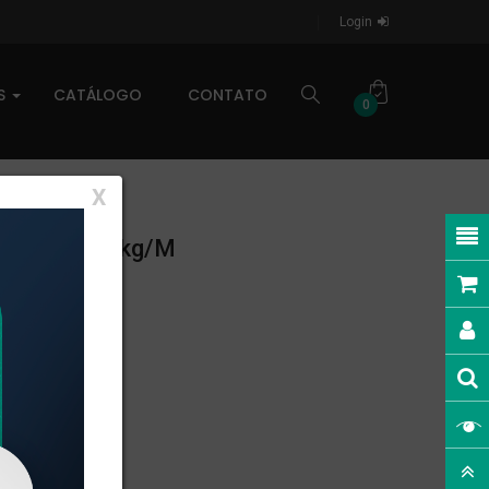
Login
AS
CATÁLOGO
CONTATO
0
X
NEAR: 0,399kg/m