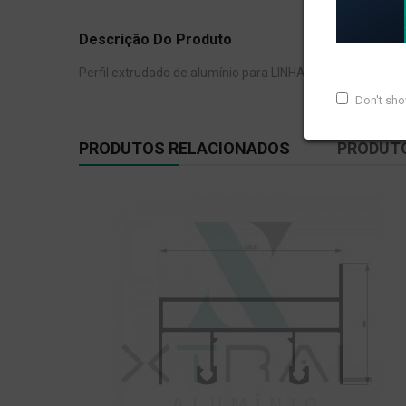
Descrição Do Produto
Perfil extrudado de alumínio para LINHA XTRAL S, com pe
Don't sh
PRODUTOS RELACIONADOS
PRODUT