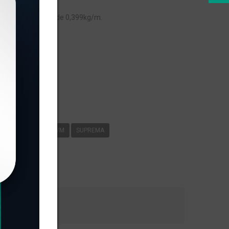
, com peso linear de 0,399kg/m.
s
-097
0
399KG/M
SUPREMA