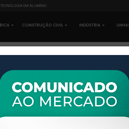
L TECNOLOGIA EM ALUMÍNIO.
BRICA
CONSTRUÇÃO CIVIL
INDÚSTRIA
LINH
XTL-954 - (XS-097) - PESO LI
0 comentários
Pedidos (0)
Disponível sob consulta
Taxas
R$ 0,00
Modelo:
LINHA XTRAL S
Disponibilidade:
Em estoque