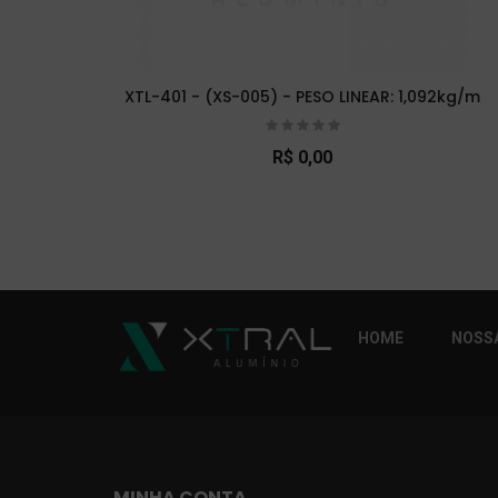
XTL-401 - (XS-005) - PESO LINEAR: 1,092kg/m
R$ 0,00
So Extra Slider: Não exitem itens para exibi
HOME
NOSSA
MINHA CONTA