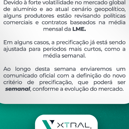
OVERVIEW
Perfil extrudado de alumínio para LINHA XTRAL S
Ver perfis relacionado
Etiquetas:
954- PESO LINEAR - 0
399 KG/M
SU
DESCRIÇÃO
COMENTÁRIOS (0)