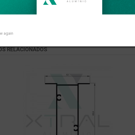
so linear de 0,399kg/m.
ow again
OS RELACIONADOS