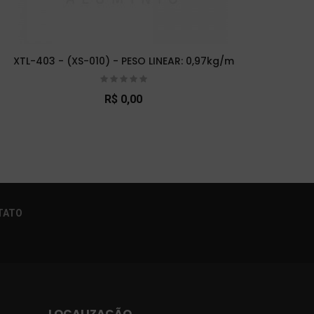
XTL-403 - (XS-010) - PESO LINEAR: 0,97kg/m
XTL-
R$ 0,00
×
TATO
LOCALIZAÇÃO