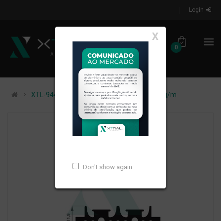
Login
X
0
XTL-944 - (ATF1542) - PESO LINEAR: 0,79kg/m
Don't show again