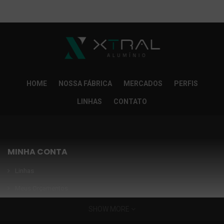
So Extra Slider: Não exitem itens para exibir!
×
HOME
NOSSA FÁBRICA
MERCADOS
PERFIS
LINHAS
CONTATO
MINHA CONTA
Linhas
Meus Orçamentos
Seja nosso parceiro
SHOW MORE
Condições Especiais