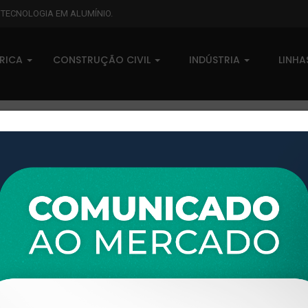
L TECNOLOGIA EM ALUMÍNIO.
BRICA
CONSTRUÇÃO CIVIL
INDÚSTRIA
LINH
XTL-915 - (BX-105) - PESO LI
0 comentários
Pedidos (0)
Disponível sob consulta
Taxas
R$ 0,00
Modelo:
BOX FRIZADO
Disponibilidade:
Em estoque