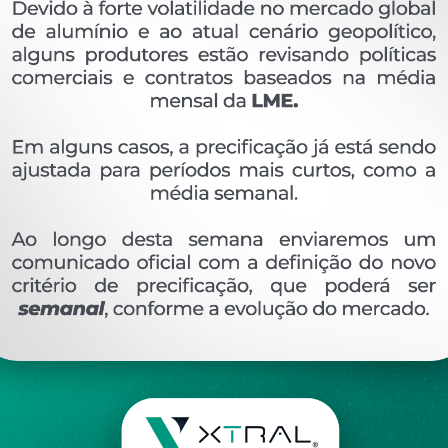
OVERVIEW
Perfil extrudado de alumínio para BOX FRIZADO, 
Ver perfis relacionado
Etiquetas:
915- PESO LINEAR - 0
277 KG/M
BX
DESCRIÇÃO
COMENTÁRIOS (0)