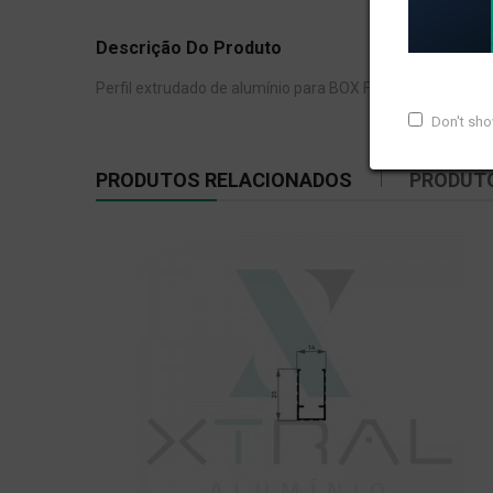
Descrição Do Produto
Perfil extrudado de alumínio para BOX FRIZADO, com pes
Don't sh
PRODUTOS RELACIONADOS
PRODUT