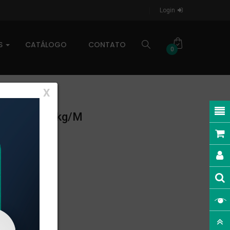
Login
AS
CATÁLOGO
CONTATO
0
X
NEAR: 0,277kg/m