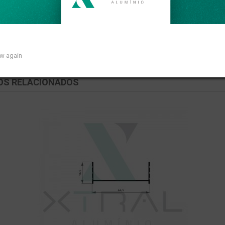
o linear de 0,277kg/m.
ow again
OS RELACIONADOS