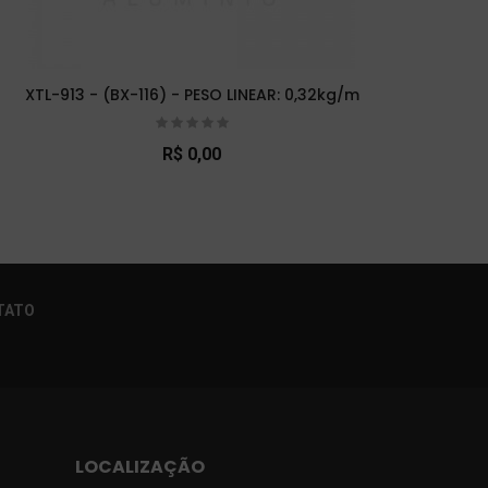
XTL-913 - (BX-116) - PESO LINEAR: 0,32kg/m
XTL-
R$ 0,00
×
TATO
LOCALIZAÇÃO