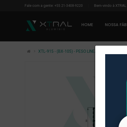
Fale com a gente:
Bem-vindo à XTRA
+55 21-3408-9220
HOME
NOSSA FÁ
XTL-915 - (BX-105) - PESO LINEAR: 0,277kg/m