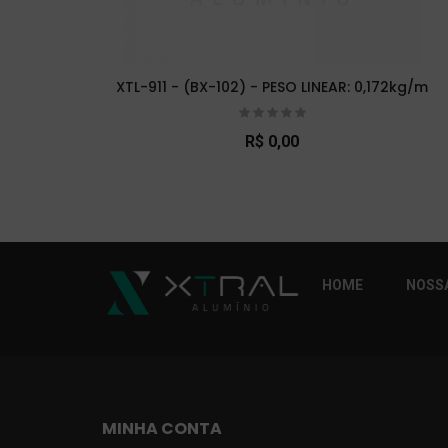
XTL-911 - (BX-102) - PESO LINEAR: 0,172kg/m
R$ 0,00
So Extra Slider: Não exitem itens para exibi
HOME
NOSSA
MINHA CONTA