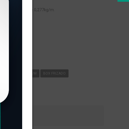
com peso linear de 0,277kg/m.
s
-105
0
277KG/M
BOX FRIZADO