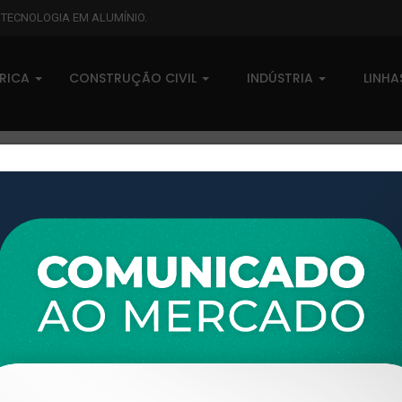
L TECNOLOGIA EM ALUMÍNIO.
BRICA
CONSTRUÇÃO CIVIL
INDÚSTRIA
LINH
XTL-910 - (SAN-21) - PESO LI
0 comentários
Pedidos (0)
Disponível sob consulta
Taxas
R$ 0,00
Modelo:
LIDER
Disponibilidade:
Em estoque