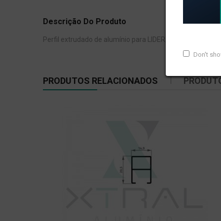
Descrição Do Produto
Perfil extrudado de alumínio para LIDER, com peso linear
Don't sh
PRODUTOS RELACIONADOS
PRODUT