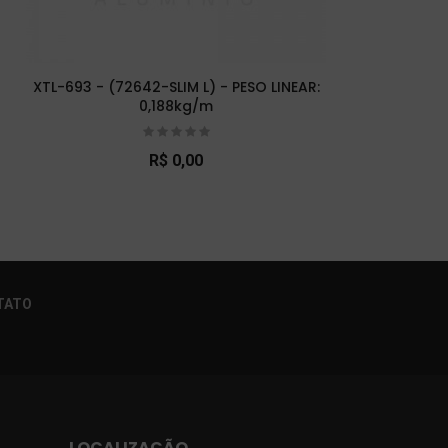
XTL-693 - (72642-SLIM L) - PESO LINEAR:
XTL-
0,188kg/m
R$ 0,00
×
TATO
LOCALIZAÇÃO