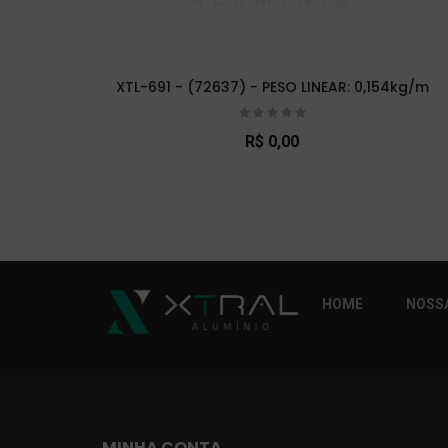
XTL-691 - (72637) - PESO LINEAR: 0,154kg/m
R$ 0,00
So Extra Slider: Não exitem itens para exibi
HOME
NOSSA
MINHA CONTA