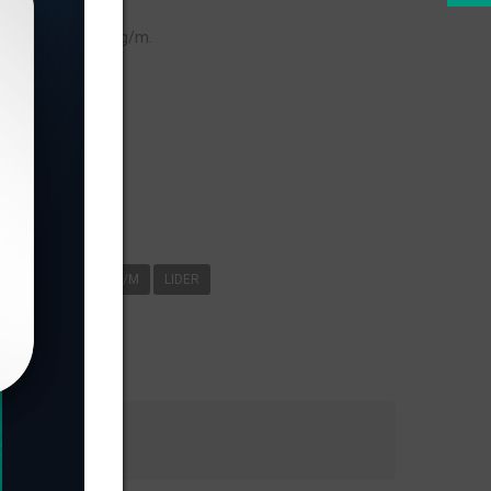
o linear de 0,135kg/m.
s
N-21
0
135KG/M
LIDER