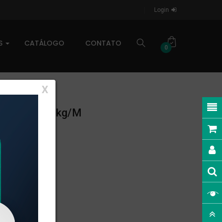
Login
AS
CATÁLOGO
CONTATO
0
X
NEAR: 0,135kg/m