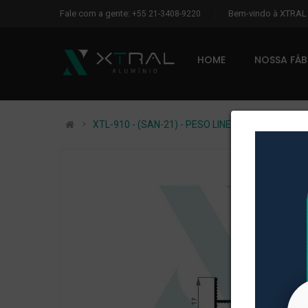
Fale com a gente:
Bem-vindo à XTRA
+55 21-3408-9220
HOME
NOSSA FÁ
XTL-910 - (SAN-21) - PESO LINEAR: 0,135kg/m