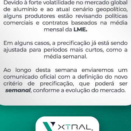
OVERVIEW
Perfil extrudado de alumínio para LIDER, com pes
Ver perfis relacionado
Etiquetas:
910- PESO LINEAR - 0
135 KG/M
SA
DESCRIÇÃO
COMENTÁRIOS (0)