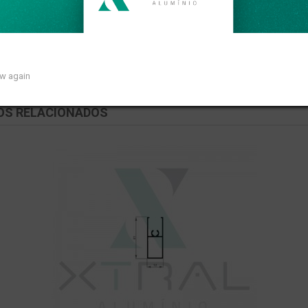
 de 0,135kg/m.
ow again
OS RELACIONADOS