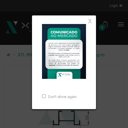
Login
X
0
XTL-908 - (SAN-175) - PESO LINEAR: 0,137kg/m
Don't show again