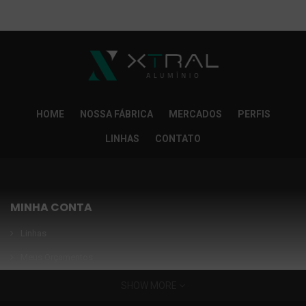
So Extra Slider: Não exitem itens para exibir!
×
HOME
NOSSA FÁBRICA
MERCADOS
PERFIS
LINHAS
CONTATO
MINHA CONTA
Linhas
Meus Orçamentos
Seja nosso parceiro
SHOW MORE
Condições Especiais