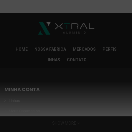
So Extra Slider: Não exitem itens para exibir!
×
HOME
NOSSA FÁBRICA
MERCADOS
PERFIS
LINHAS
CONTATO
MINHA CONTA
Linhas
Meus Orçamentos
Seja nosso parceiro
SHOW MORE
Condições Especiais