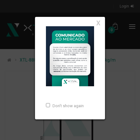
Login
X
0
XTL-888 - (EST-0007) - PESO LINEAR: 0,533kg/m
Don't show again