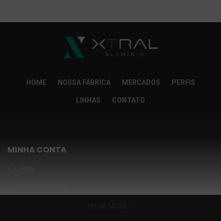
So Extra Slider: Não exitem itens para exibir!
×
HOME
NOSSA FÁBRICA
MERCADOS
PERFIS
LINHAS
CONTATO
MINHA CONTA
Linhas
Meus Orçamentos
Seja nosso parceiro
SHOW MORE
Condições Especiais