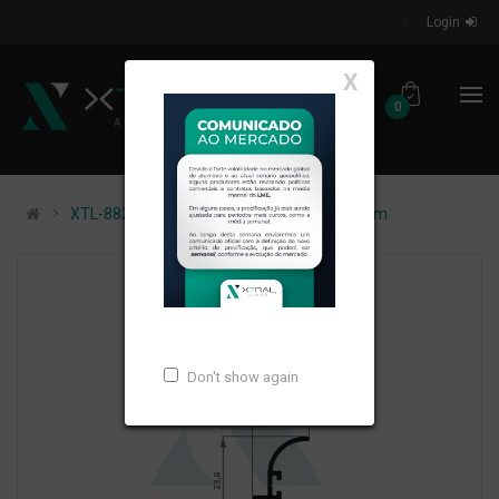
Login
X
0
XTL-882 - (XG-091) - PESO LINEAR: 0,16kg/m
Don't show again