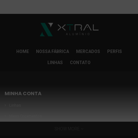
So Extra Slider: Não exitem itens para exibir!
×
HOME
NOSSA FÁBRICA
MERCADOS
PERFIS
LINHAS
CONTATO
MINHA CONTA
Linhas
Meus Orçamentos
Seja nosso parceiro
SHOW MORE
Condições Especiais