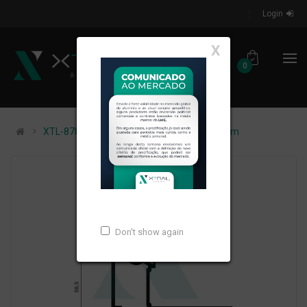
Login
X
0
XTL-878 - (XA-255) - PESO LINEAR: 0,79kg/m
Don't show again