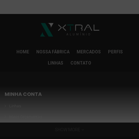
So Extra Slider: Não exitem itens para exibir!
×
HOME
NOSSA FÁBRICA
MERCADOS
PERFIS
LINHAS
CONTATO
MINHA CONTA
Linhas
Meus Orçamentos
Seja nosso parceiro
SHOW MORE
Condições Especiais