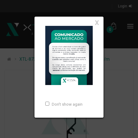
Login
X
0
XTL-872 - (DV-113) - PESO LINEAR: 0,253kg/m
Don't show again