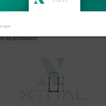
inear de 0,041kg/m.
ow again
OS RELACIONADOS