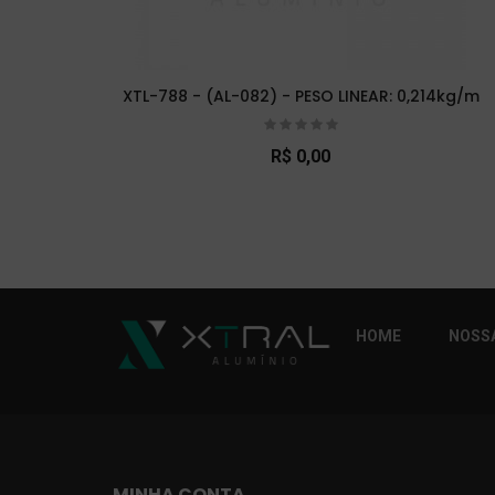
XTL-788 - (AL-082) - PESO LINEAR: 0,214kg/m
R$ 0,00
So Extra Slider: Não exitem itens para exibi
HOME
NOSSA
MINHA CONTA