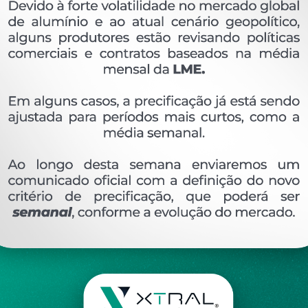
OVERVIEW
Perfil extrudado de alumínio para ALUMI ABC, co
Ver perfis relacionado
Etiquetas:
849- PESO LINEAR - KG/M
AMP-003
DESCRIÇÃO
COMENTÁRIOS (0)