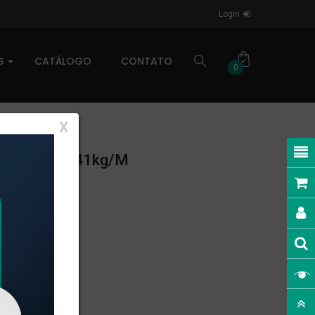
Login
AS
CATÁLOGO
CONTATO
0
X
LINEAR: 0,041kg/m