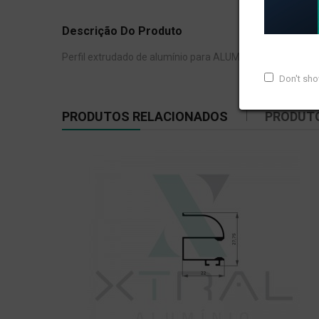
Descrição Do Produto
Perfil extrudado de alumínio para ALUMI ABC, com peso l
Don't sh
PRODUTOS RELACIONADOS
PRODUT