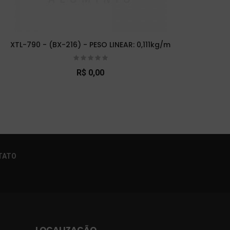
XTL-790 - (BX-216) - PESO LINEAR: 0,111kg/m
XTL-
R$ 0,00
×
TATO
LOCALIZAÇÃO