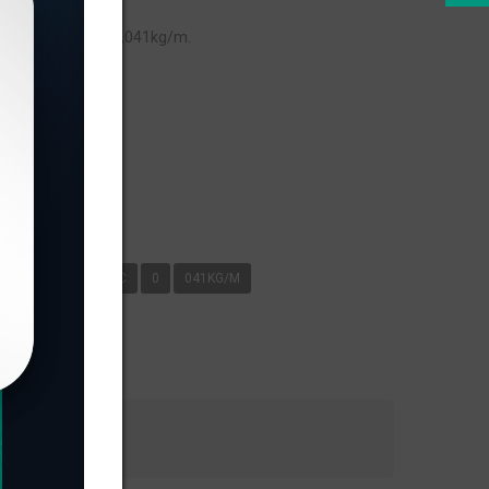
m peso linear de 0,041kg/m.
s
KG/M
ALUMI ABC
0
041KG/M