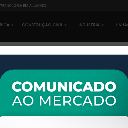
L TECNOLOGIA EM ALUMÍNIO.
BRICA
CONSTRUÇÃO CIVIL
INDÚSTRIA
LINH
XTL-849 - (AMP-003) - PESO 
0 comentários
Pedidos (0)
Disponível sob consulta
Taxas
R$ 0,00
Modelo:
ALUMI ABC
Disponibilidade:
Em estoque