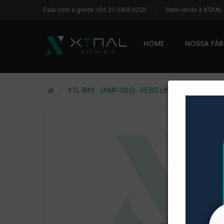
Fale com a gente:
Bem-vindo à XTRA
+55 21-3408-9220
HOME
NOSSA FÁ
XTL-849 - (AMP-003) - PESO LINEAR: 0,041kg/m