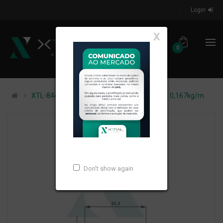
Login
X
0
XTL-844 - (TAMPA CANAL-) - PESO LINEAR: 0,167kg/m
Don't show again