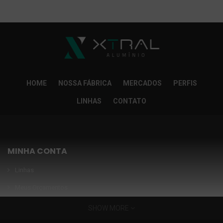
So Extra Slider: Não exitem itens para exibir!
×
HOME
NOSSA FÁBRICA
MERCADOS
PERFIS
LINHAS
CONTATO
MINHA CONTA
Linhas
Meus Orçamentos
Seja nosso parceiro
SHOW MORE
Condições Especiais