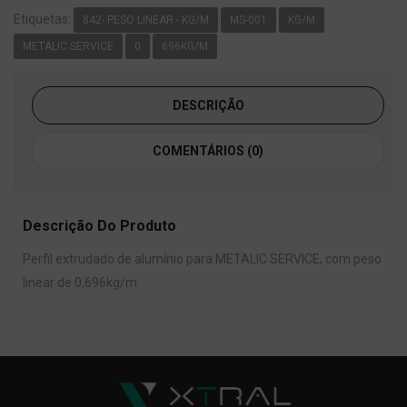
Etiquetas:
842- PESO LINEAR - KG/M
MS-001
KG/M
METALIC SERVICE
0
696KG/M
DESCRIÇÃO
COMENTÁRIOS (0)
Descrição Do Produto
Perfil extrudado de alumínio para METALIC SERVICE, com peso
linear de 0,696kg/m.