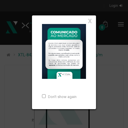
Login
X
0
XTL-842 - (MS-001) - PESO LINEAR: 0,696kg/m
Don't show again