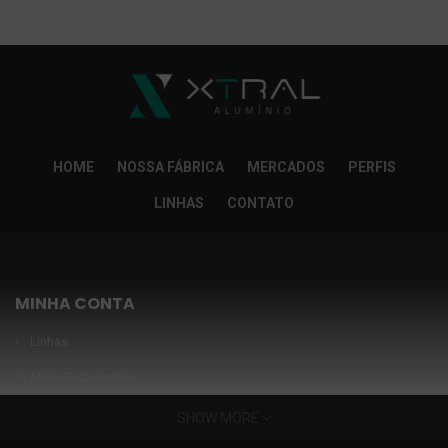
So Extra Slider: Não exitem itens para exibir!
×
HOME
NOSSA FÁBRICA
MERCADOS
PERFIS
LINHAS
CONTATO
MINHA CONTA
Linhas
Meus Orçamentos
Seja nosso parceiro
SHOW MORE
Condições Especiais