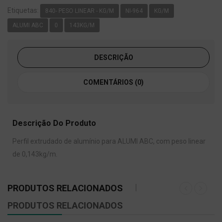
Etiquetas:
840- PESO LINEAR - KG/M
NI-964
KG/M
ALUMI ABC
0
143KG/M
DESCRIÇÃO
COMENTÁRIOS (0)
Descrição Do Produto
Perfil extrudado de alumínio para ALUMI ABC, com peso linear
de 0,143kg/m.
PRODUTOS RELACIONADOS
PRODUTOS RELACIONADOS