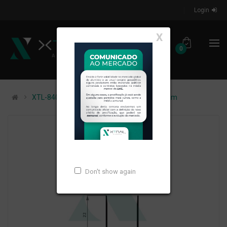
Login
X
0
XTL-840 - (NI-964) - PESO LINEAR: 0,143kg/m
Don't show again