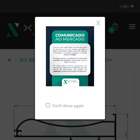
Login
X
0
XTL-826 - (SM-325) - PESO LINEAR: 1,435kg/m
Don't show again