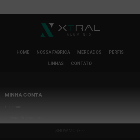
So Extra Slider: Não exitem itens para exibir!
×
HOME
NOSSA FÁBRICA
MERCADOS
PERFIS
LINHAS
CONTATO
MINHA CONTA
Linhas
Meus Orçamentos
Seja nosso parceiro
SHOW MORE
Condições Especiais