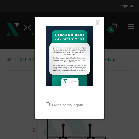
Login
X
0
XTL-823 - (ANTIGO 296) - PESO LINEAR: 0,284kg/m
Don't show again