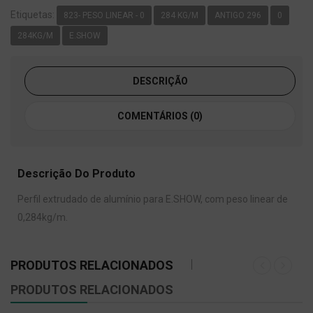
Etiquetas:
823- PESO LINEAR - 0
284 KG/M
ANTIGO 296
0
284KG/M
E.SHOW
DESCRIÇÃO
COMENTÁRIOS (0)
Descrição Do Produto
Perfil extrudado de alumínio para E.SHOW, com peso linear de
0,284kg/m.
PRODUTOS RELACIONADOS
PRODUTOS RELACIONADOS