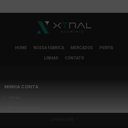
So Extra Slider: Não exitem itens para exibir!
×
HOME
NOSSA FÁBRICA
MERCADOS
PERFIS
LINHAS
CONTATO
MINHA CONTA
Linhas
Meus Orçamentos
Seja nosso parceiro
SHOW MORE
Condições Especiais