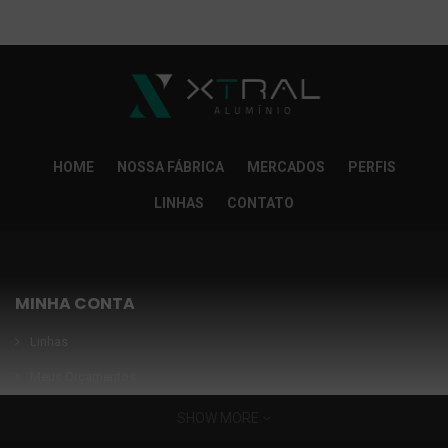
So Extra Slider: Não exitem itens para exibir!
×
HOME
NOSSA FÁBRICA
MERCADOS
PERFIS
LINHAS
CONTATO
MINHA CONTA
Linhas
Meus Orçamentos
Seja nosso parceiro
SHOW MORE
Condições Especiais