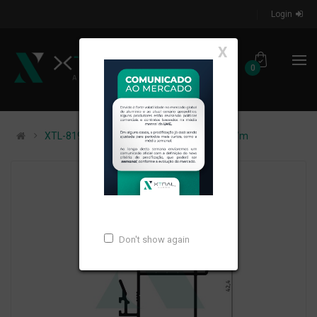
Login
X
0
XTL-819 - (SM-333) - PESO LINEAR: 0,61kg/m
Don't show again