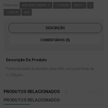
Etiquetas:
808- PESO LINEAR - 1
172 KG/M
SM-317
1
172KG/M
SBA
DESCRIÇÃO
COMENTÁRIOS (0)
Descrição Do Produto
Perfil extrudado de alumínio para SBA, com peso linear de
1,172kg/m.
PRODUTOS RELACIONADOS
PRODUTOS RELACIONADOS