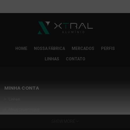
So Extra Slider: Não exitem itens para exibir!
×
HOME
NOSSA FÁBRICA
MERCADOS
PERFIS
LINHAS
CONTATO
MINHA CONTA
Linhas
Meus Orçamentos
Seja nosso parceiro
SHOW MORE
Condições Especiais