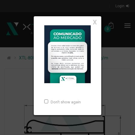
Login
X
0
XTL-808 - (SM-317) - PESO LINEAR: 1,172kg/m
Don't show again