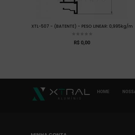
XTL-507 - (BATENTE) - PESO LINEAR: 0,995kg/m
R$ 0,00
So Extra Slider: Não exitem itens para exibi
HOME
NOSSA
MINHA CONTA