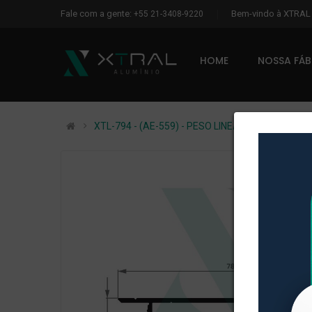
Fale com a gente:
Bem-vindo à XTRA
+55 21-3408-9220
HOME
NOSSA FÁ
XTL-794 - (AE-559) - PESO LINEAR: 0,351kg/m