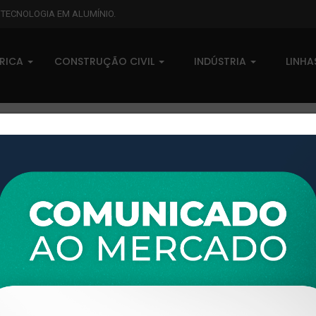
L TECNOLOGIA EM ALUMÍNIO.
BRICA
CONSTRUÇÃO CIVIL
INDÚSTRIA
LINH
XTL-794 - (AE-559) - PESO LI
0 comentários
Pedidos (0)
Disponível sob consulta
Taxas
R$ 0,00
Modelo:
W.WORKS
Disponibilidade:
Em estoque