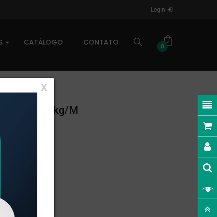
Login
AS
CATÁLOGO
CONTATO
0
X
NEAR: 0,351kg/m