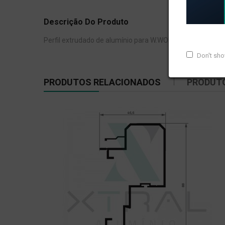
Descrição Do Produto
Perfil extrudado de alumínio para W.WORKS, com peso li
Don't sh
PRODUTOS RELACIONADOS
PRODUT