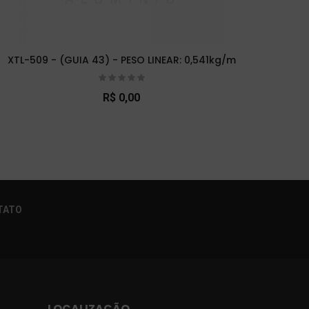
XTL-509 - (GUIA 43) - PESO LINEAR: 0,541kg/m
XT
R$ 0,00
×
TATO
LOCALIZAÇÃO