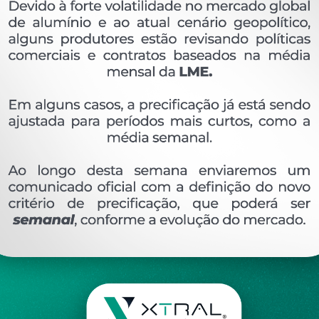
OVERVIEW
Perfil extrudado de alumínio para W.WORKS, com
Ver perfis relacionado
Etiquetas:
794- PESO LINEAR - 0
351 KG/M
AE
DESCRIÇÃO
COMENTÁRIOS (0)