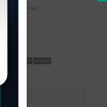
 peso linear de 0,351kg/m.
s
-559
0
351KG/M
W.WORKS