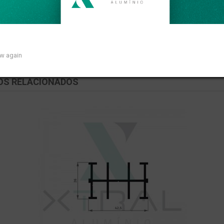
near de 0,351kg/m.
ow again
OS RELACIONADOS