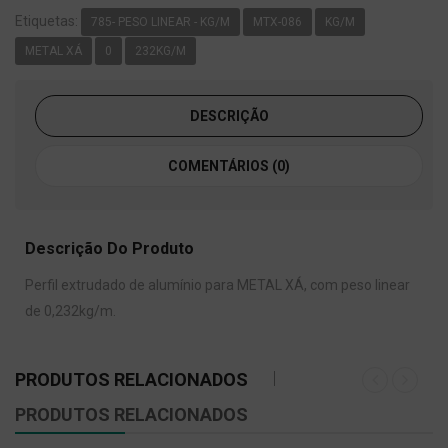
Etiquetas:
785- PESO LINEAR - KG/M
MTX-086
KG/M
METAL XÁ
0
232KG/M
DESCRIÇÃO
COMENTÁRIOS (0)
Descrição Do Produto
Perfil extrudado de alumínio para METAL XÁ, com peso linear
de 0,232kg/m.
PRODUTOS RELACIONADOS
PRODUTOS RELACIONADOS