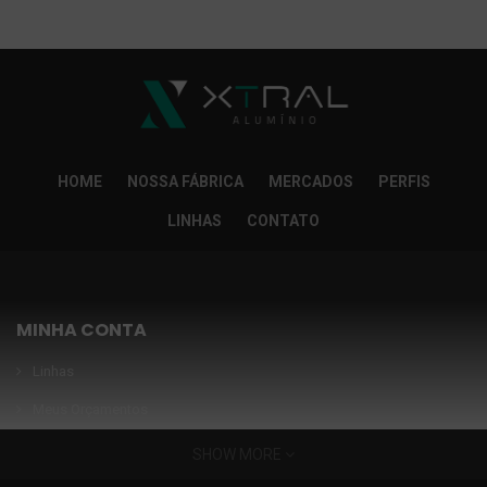
So Extra Slider: Não exitem itens para exibir!
×
HOME
NOSSA FÁBRICA
MERCADOS
PERFIS
LINHAS
CONTATO
MINHA CONTA
Linhas
Meus Orçamentos
Seja nosso parceiro
SHOW MORE
Condições Especiais