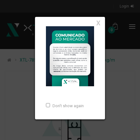
Login
X
0
XTL-785 - (MTX-086) - PESO LINEAR: 0,232kg/m
Don't show again