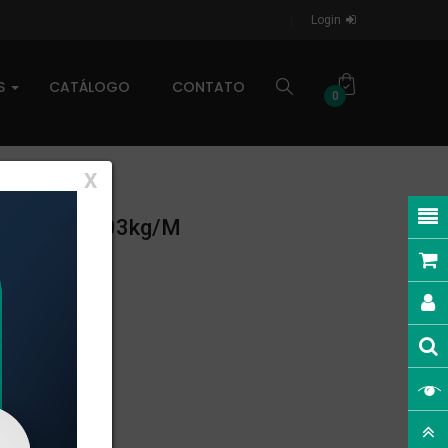
Login
AS
CATÁLOGO
CONTATO
0
X
LINEAR: 0,103kg/m