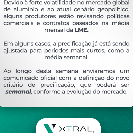
OVERVIEW
Perfil extrudado de alumínio para METAL XÁ, com
Ver perfis relacionado
Etiquetas:
780- PESO LINEAR - KG/M
MTX-066
DESCRIÇÃO
COMENTÁRIOS (0)