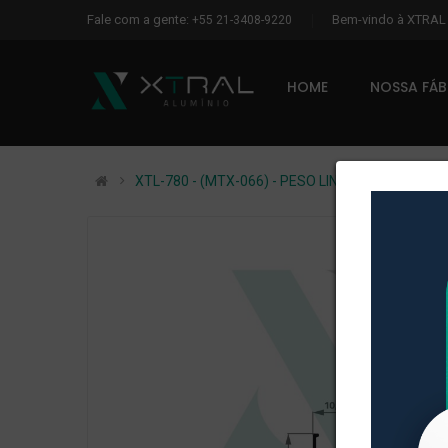
Fale com a gente:
Bem-vindo à XTRA
+55 21-3408-9220
HOME
NOSSA FÁ
XTL-780 - (MTX-066) - PESO LINEAR: 0,103kg/m