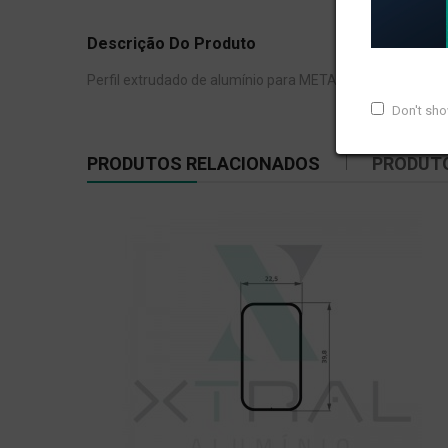
Descrição Do Produto
Perfil extrudado de alumínio para METAL XÁ, com peso li
Don't sh
PRODUTOS RELACIONADOS
PRODUT