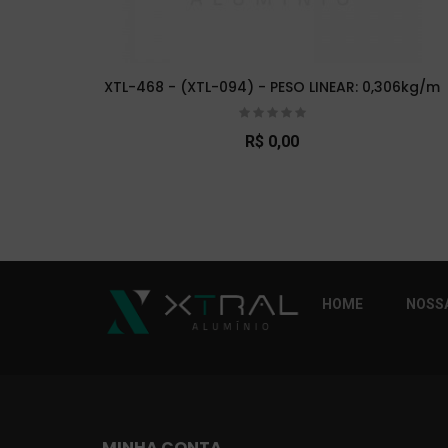
XTL-468 - (XTL-094) - PESO LINEAR: 0,306kg/m
R$ 0,00
So Extra Slider: Não exitem itens para exibi
HOME
NOSSA
MINHA CONTA