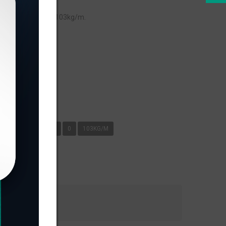
 peso linear de 0,103kg/m.
s
KG/M
METAL XÁ
0
103KG/M