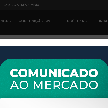
L TECNOLOGIA EM ALUMÍNIO.
BRICA
CONSTRUÇÃO CIVIL
INDÚSTRIA
LINH
XTL-780 - (MTX-066) - PESO 
0 comentários
Pedidos (0)
Disponível sob consulta
Taxas
R$ 0,00
Modelo:
METAL XÁ
Disponibilidade:
Em estoque