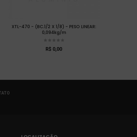
XTL-470 - (BC.1/2 X 1/8) - PESO LINEAR:
XTL-
0,094kg/m
R$ 0,00
×
TATO
LOCALIZAÇÃO