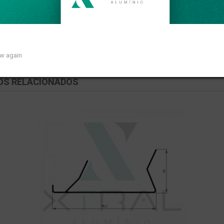
near de 0,103kg/m.
ow again
OS RELACIONADOS