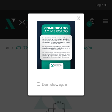
Login
X
0
XTL-779 - (MTX-067) - PESO LINEAR: 0,081kg/m
Don't show again