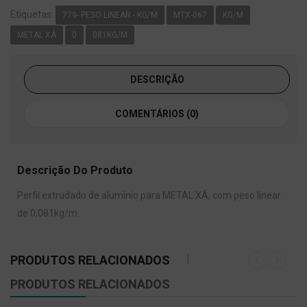
Etiquetas:
779- PESO LINEAR - KG/M
MTX-067
KG/M
METAL XÁ
0
081KG/M
DESCRIÇÃO
COMENTÁRIOS (0)
Descrição Do Produto
Perfil extrudado de alumínio para METAL XÁ, com peso linear
de 0,081kg/m.
PRODUTOS RELACIONADOS
PRODUTOS RELACIONADOS