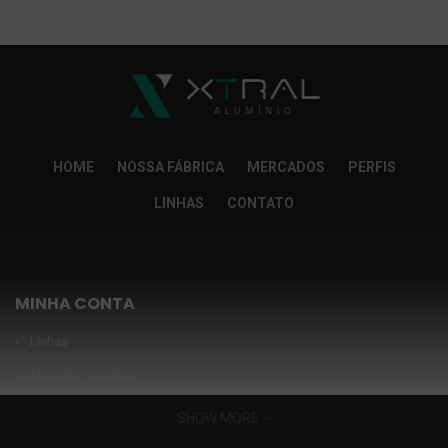
So Extra Slider: Não exitem itens para exibir!
×
HOME
NOSSA FÁBRICA
MERCADOS
PERFIS
LINHAS
CONTATO
MINHA CONTA
Linhas
Meus Orçamentos
Seja nosso parceiro
SHOW MORE
Condições Especiais