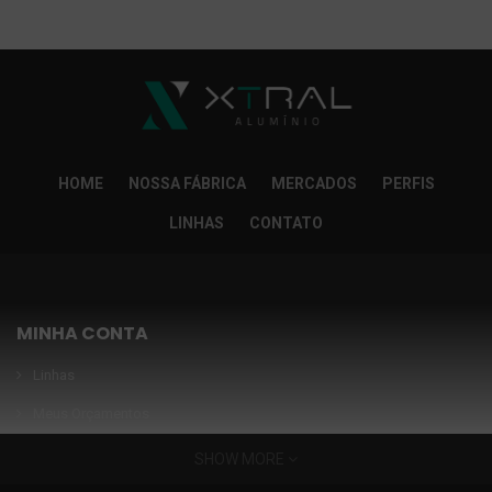
So Extra Slider: Não exitem itens para exibir!
×
HOME
NOSSA FÁBRICA
MERCADOS
PERFIS
LINHAS
CONTATO
MINHA CONTA
Linhas
Meus Orçamentos
Seja nosso parceiro
SHOW MORE
Condições Especiais