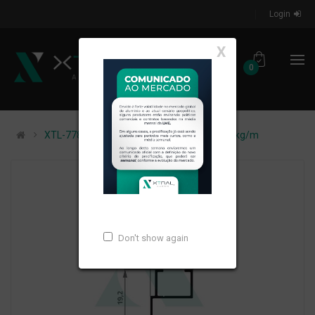
Login
X
0
XTL-778 - (MTX-068) - PESO LINEAR: 0,098kg/m
Don't show again