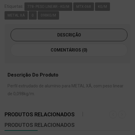
Etiquetas:
778- PESO LINEAR - KG/M
MTX-068
KG/M
METAL XÁ
0
098KG/M
DESCRIÇÃO
COMENTÁRIOS (0)
Descrição Do Produto
Perfil extrudado de alumínio para METAL XÁ, com peso linear
de 0,098kg/m.
PRODUTOS RELACIONADOS
PRODUTOS RELACIONADOS