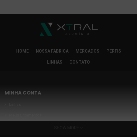
So Extra Slider: Não exitem itens para exibir!
×
HOME
NOSSA FÁBRICA
MERCADOS
PERFIS
LINHAS
CONTATO
MINHA CONTA
Linhas
Meus Orçamentos
Seja nosso parceiro
SHOW MORE
Condições Especiais