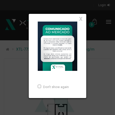
Login
X
0
XTL-773 - (MTX-081) - PESO LINEAR: 0,267kg/m
Don't show again