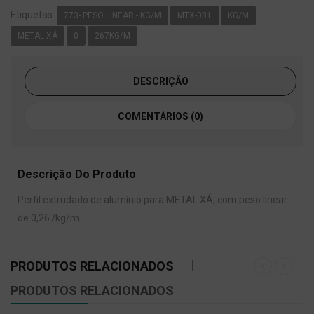
Etiquetas:
773- PESO LINEAR - KG/M
MTX-081
KG/M
METAL XÁ
0
267KG/M
DESCRIÇÃO
COMENTÁRIOS (0)
Descrição Do Produto
Perfil extrudado de alumínio para METAL XÁ, com peso linear
de 0,267kg/m.
PRODUTOS RELACIONADOS
PRODUTOS RELACIONADOS