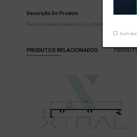
Descrição Do Produto
Perfil extrudado de alumínio para LINHA INTEGRADA, com
Don't sh
PRODUTOS RELACIONADOS
PRODUT