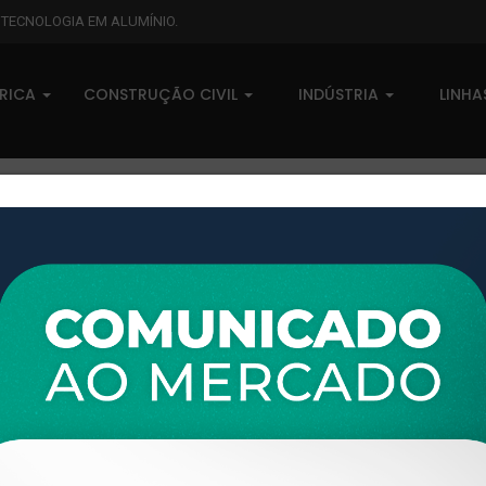
L TECNOLOGIA EM ALUMÍNIO.
BRICA
CONSTRUÇÃO CIVIL
INDÚSTRIA
LINH
XTL-748 - (MN-032) - PESO L
0 comentários
Pedidos (0)
Disponível sob consulta
Taxas
R$ 0,00
Modelo:
LINHA INTEGRADA
Disponibilidade:
Em estoque