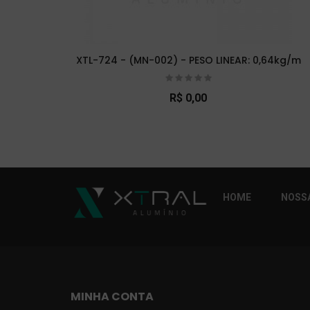
XTL-724 - (MN-002) - PESO LINEAR: 0,64kg/m
R$ 0,00
So Extra Slider: Não exitem itens para exibi
HOME
NOSSA
MINHA CONTA