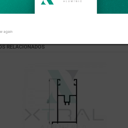
 peso linear de 1,653kg/m.
ow again
OS RELACIONADOS