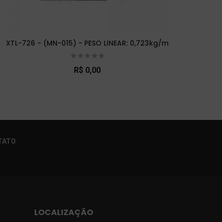
XTL-726 - (MN-015) - PESO LINEAR: 0,723kg/m
XTL-
R$ 0,00
×
TATO
LOCALIZAÇÃO