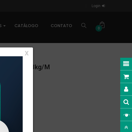
Login
AS
CATÁLOGO
CONTATO
0
X
INEAR: 1,653kg/m