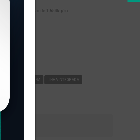
ADA, com peso linear de 1,653kg/m.
s
-032
1
653KG/M
LINHA INTEGRADA