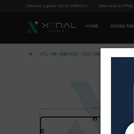
Fale com a gente:
Bem-vindo à XTRA
+55 21-3408-9220
HOME
NOSSA FÁ
XTL-748 - (MN-032) - PESO LINEAR: 1,653kg/m