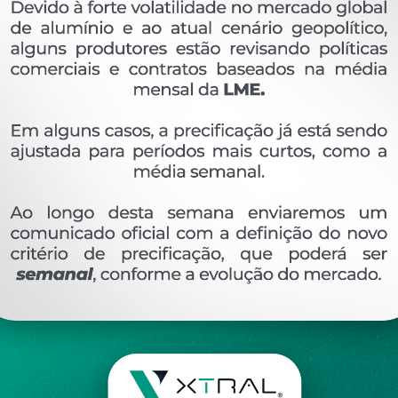
OVERVIEW
Perfil extrudado de alumínio para LINHA INTEGR
Ver perfis relacionado
Etiquetas:
748- PESO LINEAR - 1
653 KG/M
MN
DESCRIÇÃO
COMENTÁRIOS (0)