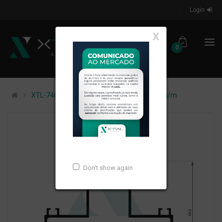
Login
X
0
XTL-740 - (XA-400) - PESO LINEAR: 1,737kg/m
Don't show again