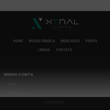
So Extra Slider: Não exitem itens para exibir!
×
HOME
NOSSA FÁBRICA
MERCADOS
PERFIS
LINHAS
CONTATO
MINHA CONTA
Linhas
Meus Orçamentos
Seja nosso parceiro
SHOW MORE
Condições Especiais