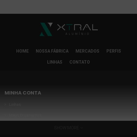
So Extra Slider: Não exitem itens para exibir!
×
HOME
NOSSA FÁBRICA
MERCADOS
PERFIS
LINHAS
CONTATO
MINHA CONTA
Linhas
Meus Orçamentos
Seja nosso parceiro
SHOW MORE
Condições Especiais