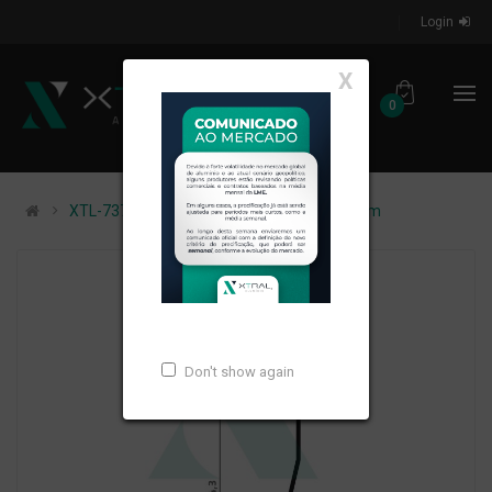
Login
X
0
XTL-737 - (Z-201) - PESO LINEAR: 0,231kg/m
Don't show again