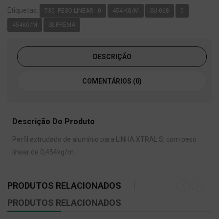
Etiquetas:
730- PESO LINEAR - 0
454 KG/M
SU-068
0
454KG/M
SUPREMA
DESCRIÇÃO
COMENTÁRIOS (0)
Descrição Do Produto
Perfil extrudado de alumínio para LINHA XTRAL S, com peso
linear de 0,454kg/m.
PRODUTOS RELACIONADOS
PRODUTOS RELACIONADOS