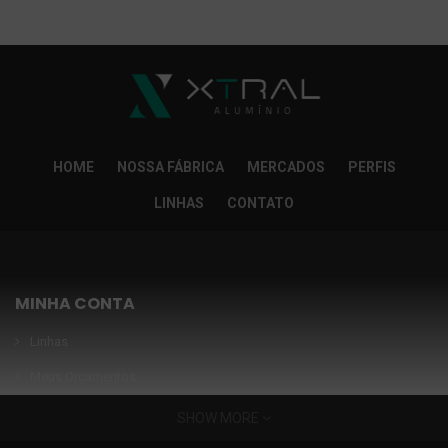
So Extra Slider: Não exitem itens para exibir!
×
HOME
NOSSA FÁBRICA
MERCADOS
PERFIS
LINHAS
CONTATO
MINHA CONTA
Linhas
Meus Orçamentos
Seja nosso parceiro
SHOW MORE
Condições Especiais