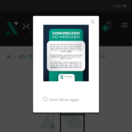
Login
X
0
XTL-730 - (XS-068) - PESO LINEAR: 0,454kg/m
Don't show again