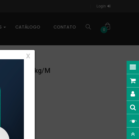
Login
AS
CATÁLOGO
CONTATO
0
X
NEAR: 0,466kg/m