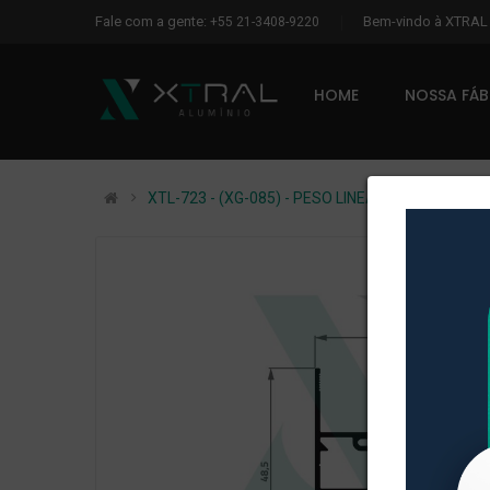
Fale com a gente:
Bem-vindo à XTRA
+55 21-3408-9220
HOME
NOSSA FÁ
XTL-723 - (XG-085) - PESO LINEAR: 0,466kg/m