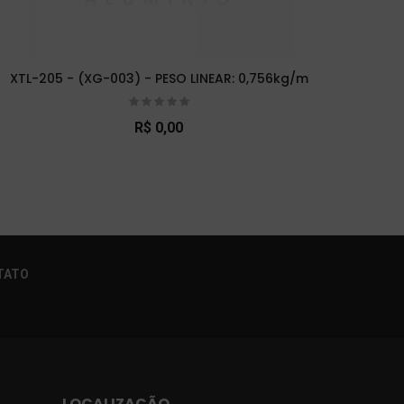
XTL-205 - (XG-003) - PESO LINEAR: 0,756kg/m
XTL-
R$ 0,00
×
TATO
LOCALIZAÇÃO