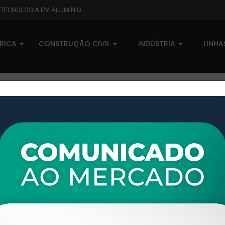
L TECNOLOGIA EM ALUMÍNIO.
BRICA
CONSTRUÇÃO CIVIL
INDÚSTRIA
LINH
XTL-723 - (XG-085) - PESO LI
0 comentários
Pedidos (0)
Disponível sob consulta
Taxas
R$ 0,00
Modelo:
LINHA XTRAL G
Disponibilidade:
Em estoque