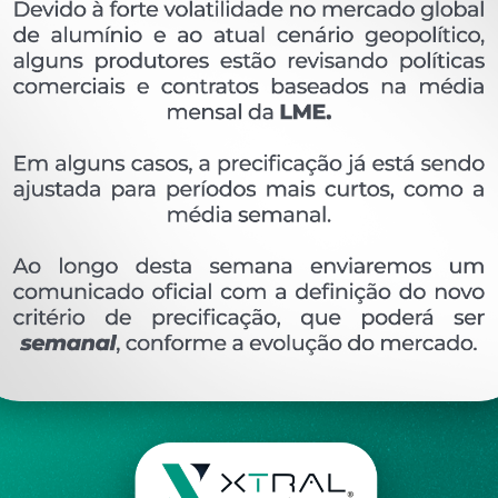
OVERVIEW
Perfil extrudado de alumínio para LINHA XTRAL G
Ver perfis relacionado
Etiquetas:
723- PESO LINEAR - 0
466 KG/M
LG
DESCRIÇÃO
COMENTÁRIOS (0)