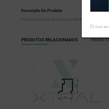
Descrição Do Produto
Perfil extrudado de alumínio para LINHA XTRAL G, com pe
Don't sh
PRODUTOS RELACIONADOS
PRODUT