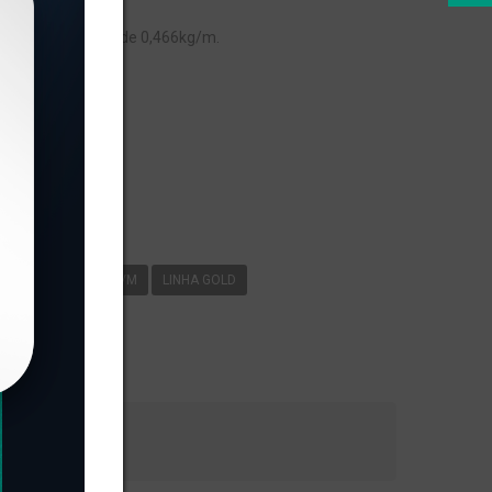
, com peso linear de 0,466kg/m.
s
-085
0
466KG/M
LINHA GOLD