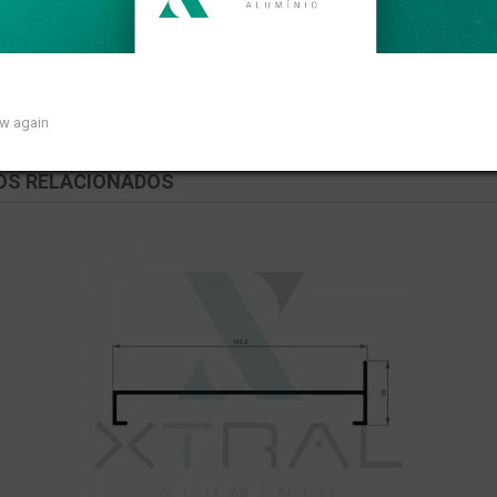
so linear de 0,466kg/m.
ow again
OS RELACIONADOS