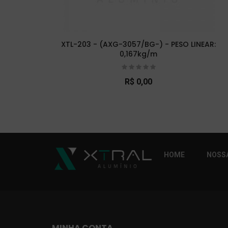
XTL-203 - (AXG-3057/BG-) - PESO LINEAR:
0,167kg/m
R$ 0,00
So Extra Slider: Não exitem itens para exibi
HOME
NOSSA
MINHA CONTA