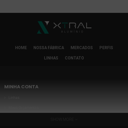
So Extra Slider: Não exitem itens para exibir!
×
HOME
NOSSA FÁBRICA
MERCADOS
PERFIS
LINHAS
CONTATO
MINHA CONTA
Linhas
Meus Orçamentos
Seja nosso parceiro
SHOW MORE
Condições Especiais