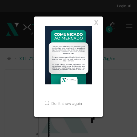
Login
X
0
XTL-713 - (ALPP002V) - PESO LINEAR: 1,737kg/m
Don't show again