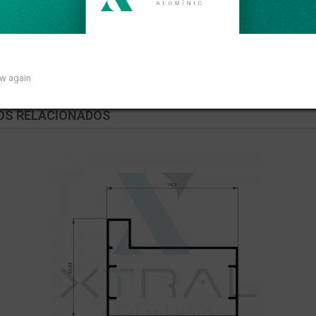
ar de 1,174kg/m.
ow again
OS RELACIONADOS