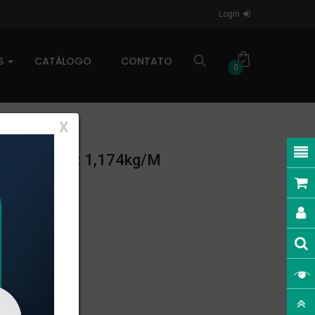
Login
AS
CATÁLOGO
CONTATO
0
X
ESO LINEAR: 1,174kg/m