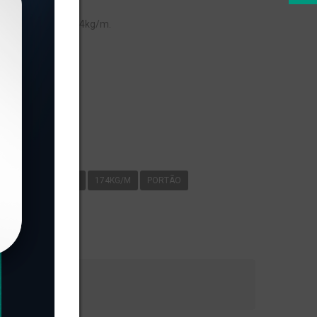
eso linear de 1,174kg/m.
s
RFIL J/TPC-602
1
174KG/M
PORTÃO