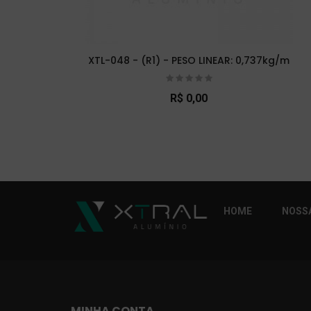
XTL-048 - (R1) - PESO LINEAR: 0,737kg/m
R$ 0,00
So Extra Slider: Não exitem itens para exibi
HOME
NOSSA
MINHA CONTA