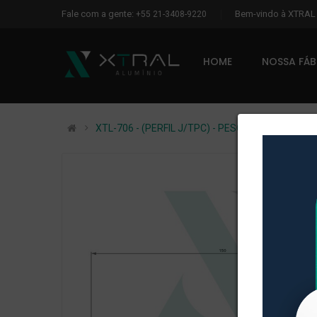
Fale com a gente:
Bem-vindo à XTRA
+55 21-3408-9220
HOME
NOSSA FÁ
XTL-706 - (PERFIL J/TPC) - PESO LINEAR: 1,174k