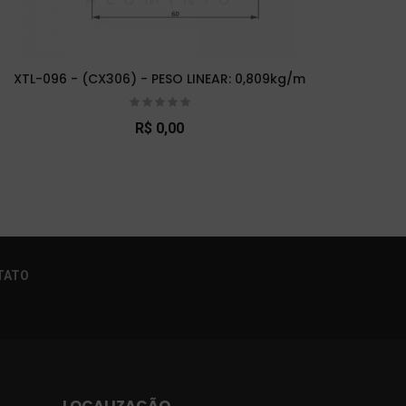
XTL-096 - (CX306) - PESO LINEAR: 0,809kg/m
XTL
R$ 0,00
×
TATO
LOCALIZAÇÃO