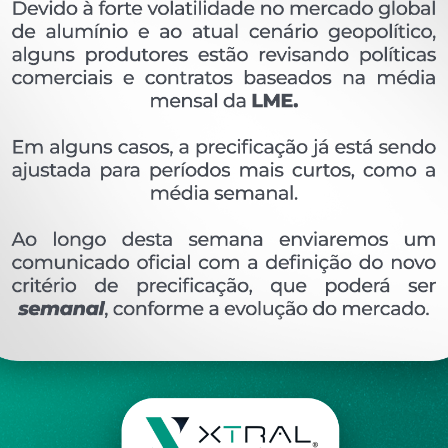
OVERVIEW
Perfil extrudado de alumínio para PORTÃO, com p
Ver perfis relacionado
Etiquetas:
706- PESO LINEAR - 1
174 KG/M
PE
DESCRIÇÃO
COMENTÁRIOS (0)