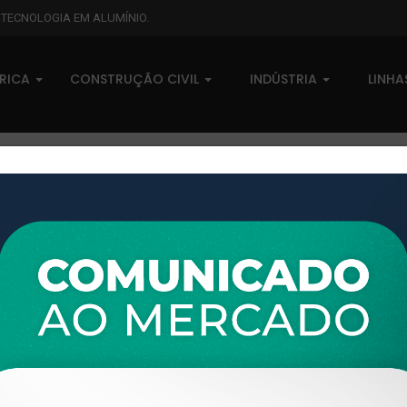
L TECNOLOGIA EM ALUMÍNIO.
BRICA
CONSTRUÇÃO CIVIL
INDÚSTRIA
LINH
g/m
XTL-706 - (PERFIL J/TPC) - P
0 comentários
Pedidos (0)
Disponível sob consulta
Taxas
R$ 0,00
Modelo:
PORTÃO
Disponibilidade:
Em estoque