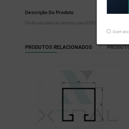
Descrição Do Produto
Perfil extrudado de alumínio para PORTÃO, com peso line
Don't sh
PRODUTOS RELACIONADOS
PRODUT