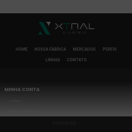
So Extra Slider: Não exitem itens para exibir!
×
HOME
NOSSA FÁBRICA
MERCADOS
PERFIS
LINHAS
CONTATO
MINHA CONTA
Linhas
Meus Orçamentos
Seja nosso parceiro
SHOW MORE
Condições Especiais