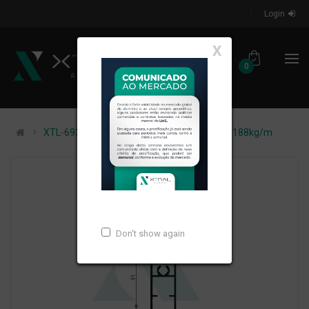
Login
X
0
XTL-693 - (72642-SLIM L) - PESO LINEAR: 0,188kg/m
Don't show again