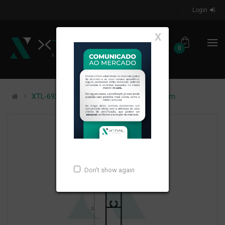
Login
X
0
XTL-692 - (72638) - PESO LINEAR: 0,213kg/m
Don't show again