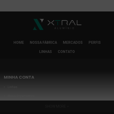
So Extra Slider: Não exitem itens para exibir!
×
HOME
NOSSA FÁBRICA
MERCADOS
PERFIS
LINHAS
CONTATO
MINHA CONTA
Linhas
Meus Orçamentos
Seja nosso parceiro
SHOW MORE
Condições Especiais