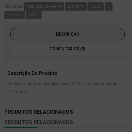
Etiquetas:
692- PESO LINEAR - 0
213 KG/M
72638
0
213KG/M
LIDER
DESCRIÇÃO
COMENTÁRIOS (0)
Descrição Do Produto
Perfil extrudado de alumínio para LIDER, com peso linear de
0,213kg/m.
PRODUTOS RELACIONADOS
PRODUTOS RELACIONADOS