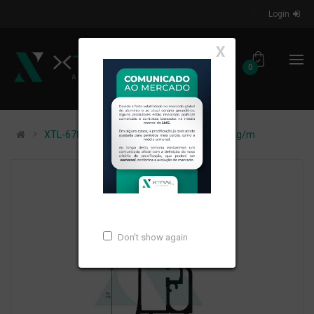
Login
X
0
XTL-678 - (CEG-238) - PESO LINEAR: 0,471kg/m
Don't show again