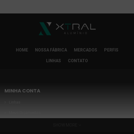
So Extra Slider: Não exitem itens para exibir!
×
HOME
NOSSA FÁBRICA
MERCADOS
PERFIS
LINHAS
CONTATO
MINHA CONTA
Linhas
Meus Orçamentos
Seja nosso parceiro
SHOW MORE
Condições Especiais