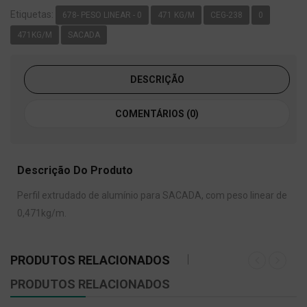
Etiquetas:
678- PESO LINEAR - 0
471 KG/M
CEG-238
0
471KG/M
SACADA
DESCRIÇÃO
COMENTÁRIOS (0)
Descrição Do Produto
Perfil extrudado de alumínio para SACADA, com peso linear de
0,471kg/m.
PRODUTOS RELACIONADOS
PRODUTOS RELACIONADOS