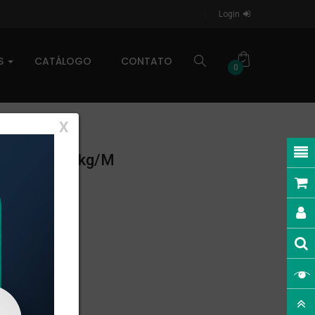
Login
AS
CATÁLOGO
CONTATO
0
X
NEAR: 0,549kg/m