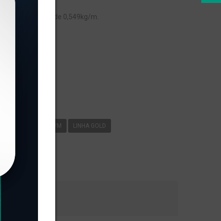
, com peso linear de 0,549kg/m.
s
-063
0
549KG/M
LINHA GOLD