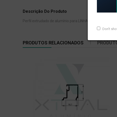
Descrição Do Produto
Perfil extrudado de alumínio para LINHA XTRAL G, com pe
Don't sh
PRODUTOS RELACIONADOS
PRODUT