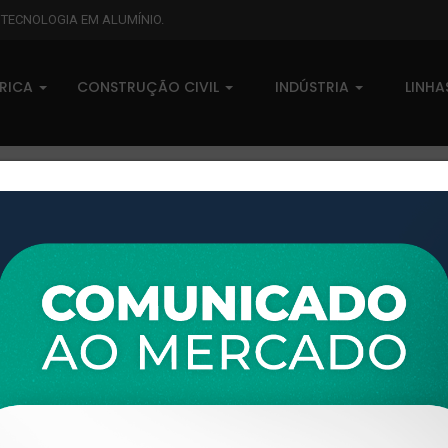
L TECNOLOGIA EM ALUMÍNIO.
BRICA
CONSTRUÇÃO CIVIL
INDÚSTRIA
LINH
XTL-661 - (XG-063) - PESO LI
0 comentários
Pedidos (0)
Disponível sob consulta
Taxas
R$ 0,00
Modelo:
LINHA XTRAL G
Disponibilidade:
Em estoque