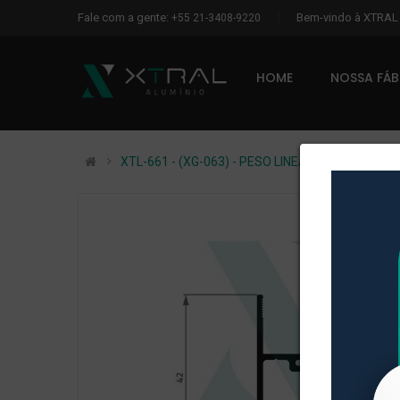
Fale com a gente:
Bem-vindo à XTRA
+55 21-3408-9220
HOME
NOSSA FÁ
XTL-661 - (XG-063) - PESO LINEAR: 0,549kg/m