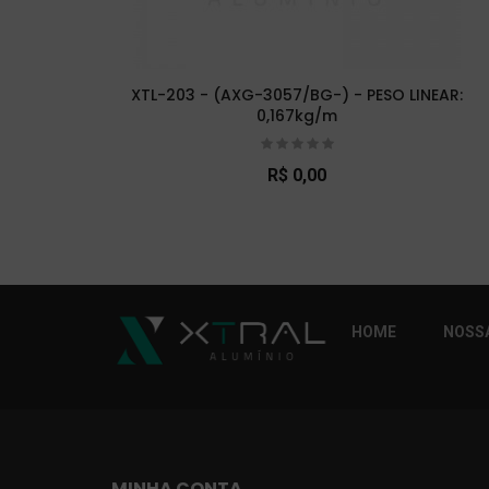
XTL-203 - (AXG-3057/BG-) - PESO LINEAR:
0,167kg/m
R$ 0,00
So Extra Slider: Não exitem itens para exibi
HOME
NOSSA
MINHA CONTA