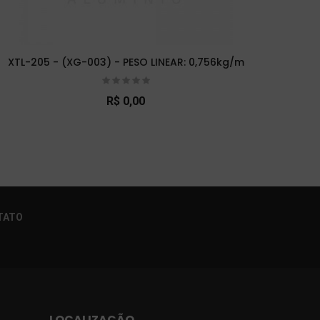
XTL-205 - (XG-003) - PESO LINEAR: 0,756kg/m
XTL-
R$ 0,00
×
TATO
LOCALIZAÇÃO