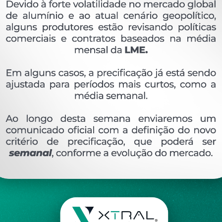
OVERVIEW
Perfil extrudado de alumínio para LINHA XTRAL G
Ver perfis relacionado
Etiquetas:
661- PESO LINEAR - 0
549 KG/M
LG
DESCRIÇÃO
COMENTÁRIOS (0)