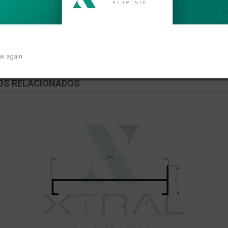
so linear de 0,549kg/m.
ow again
OS RELACIONADOS