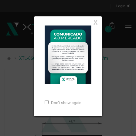
Login
X
0
XTL-660 - (XG-046) - PESO LINEAR: 0,207kg/m
Don't show again