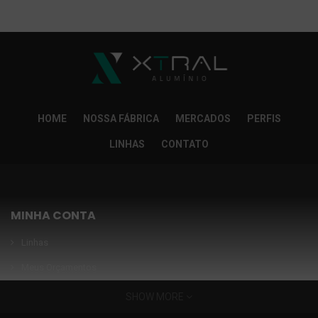
So Extra Slider: Não exitem itens para exibir!
×
HOME
NOSSA FÁBRICA
MERCADOS
PERFIS
LINHAS
CONTATO
MINHA CONTA
Linhas
Meus Orçamentos
Seja nosso parceiro
SHOW MORE
Condições Especiais