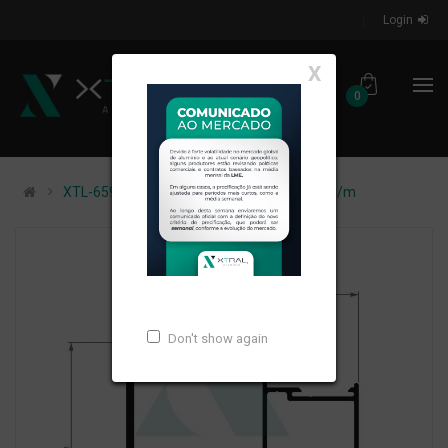
Login
X
0
XTL-659 - (XG-053) - PESO LINEAR: 1,658kg/m
Don't show again