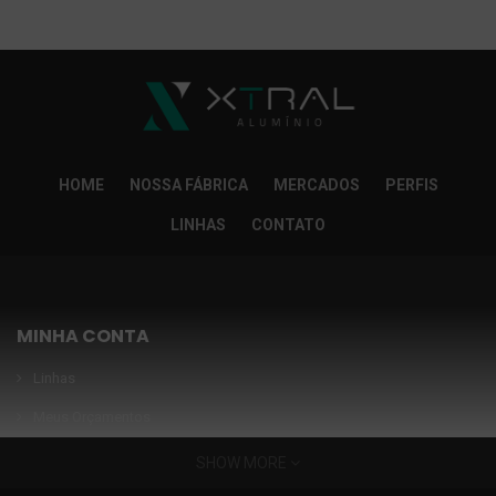
So Extra Slider: Não exitem itens para exibir!
×
HOME
NOSSA FÁBRICA
MERCADOS
PERFIS
LINHAS
CONTATO
MINHA CONTA
Linhas
Meus Orçamentos
Seja nosso parceiro
SHOW MORE
Condições Especiais