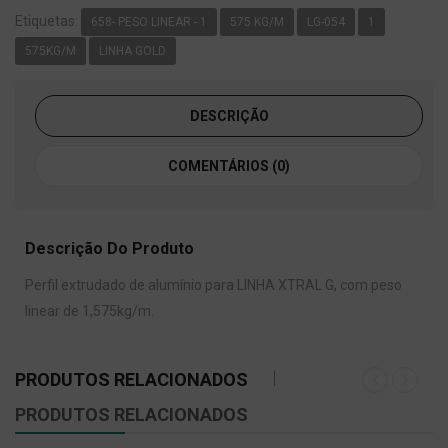
Etiquetas:
658- PESO LINEAR - 1
575 KG/M
LG-054
1
575KG/M
LINHA GOLD
DESCRIÇÃO
COMENTÁRIOS (0)
Descrição Do Produto
Perfil extrudado de alumínio para LINHA XTRAL G, com peso
linear de 1,575kg/m.
PRODUTOS RELACIONADOS
PRODUTOS RELACIONADOS