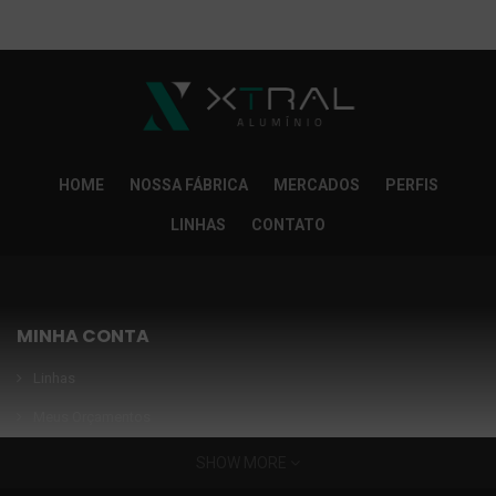
So Extra Slider: Não exitem itens para exibir!
×
HOME
NOSSA FÁBRICA
MERCADOS
PERFIS
LINHAS
CONTATO
MINHA CONTA
Linhas
Meus Orçamentos
Seja nosso parceiro
SHOW MORE
Condições Especiais