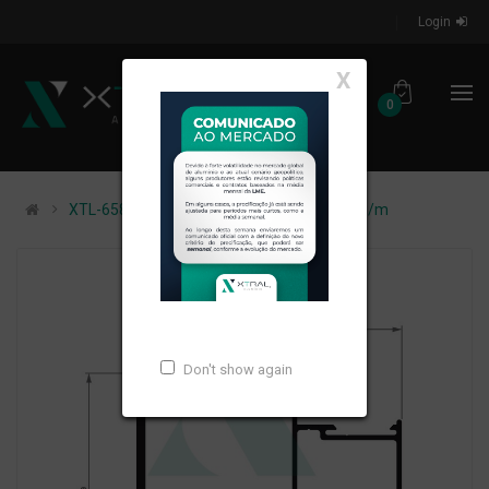
Login
X
0
XTL-658 - (XG-054) - PESO LINEAR: 1,575kg/m
Don't show again