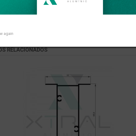
so linear de 0,878kg/m.
ow again
OS RELACIONADOS