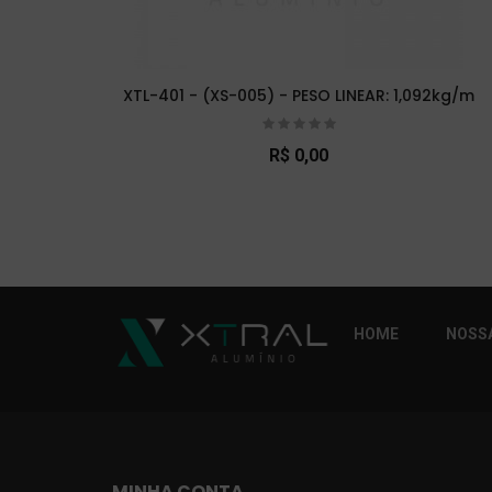
XTL-401 - (XS-005) - PESO LINEAR: 1,092kg/m
R$ 0,00
So Extra Slider: Não exitem itens para exibi
HOME
NOSSA
MINHA CONTA