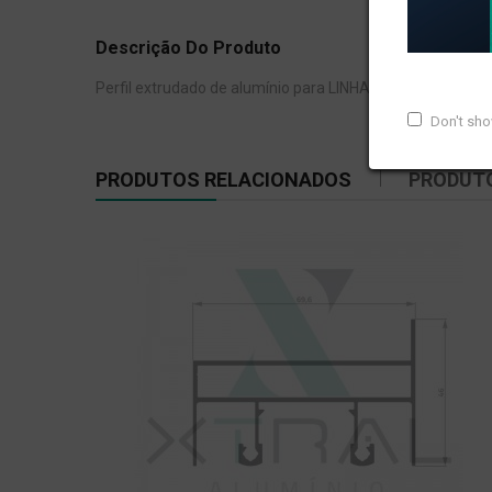
Descrição Do Produto
Perfil extrudado de alumínio para LINHA XTRAL S, com pe
Don't sh
PRODUTOS RELACIONADOS
PRODUT