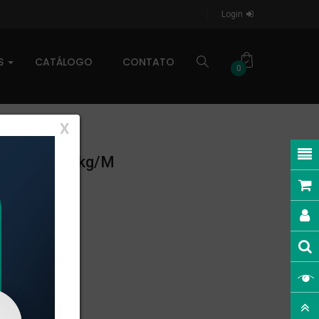
Login
AS
CATÁLOGO
CONTATO
0
X
NEAR: 0,878kg/m