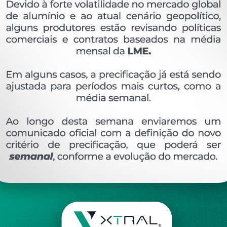
OVERVIEW
Perfil extrudado de alumínio para LINHA XTRAL S
Ver perfis relacionado
Etiquetas:
646- PESO LINEAR - 0
878 KG/M
SU
DESCRIÇÃO
COMENTÁRIOS (0)