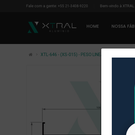
Fale com a gente:
Bem-vindo à XTRA
+55 21-3408-9220
HOME
NOSSA FÁ
XTL-646 - (XS-015) - PESO LINEAR: 0,878kg/m