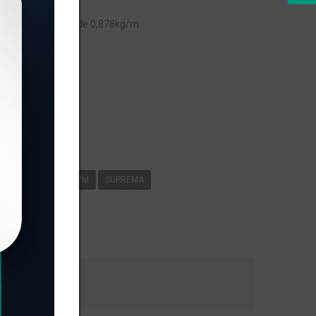
, com peso linear de 0,878kg/m.
s
-015
0
878KG/M
SUPREMA