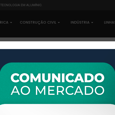
L TECNOLOGIA EM ALUMÍNIO.
BRICA
CONSTRUÇÃO CIVIL
INDÚSTRIA
LINH
XTL-646 - (XS-015) - PESO LI
0 comentários
Pedidos (0)
Disponível sob consulta
Taxas
R$ 0,00
Modelo:
LINHA XTRAL S
Disponibilidade:
Em estoque