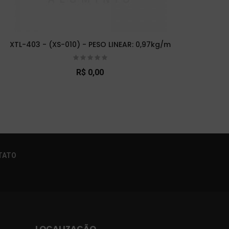
XTL-403 - (XS-010) - PESO LINEAR: 0,97kg/m
XTL-
R$ 0,00
×
TATO
LOCALIZAÇÃO