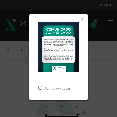
Login
X
0
XTL-634 - (U-495) - PESO LINEAR: 0,17kg/m
Don't show again