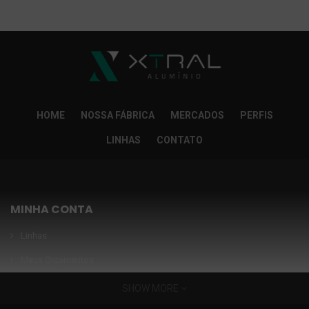
So Extra Slider: Não exitem itens para exibir!
×
HOME
NOSSA FÁBRICA
MERCADOS
PERFIS
LINHAS
CONTATO
MINHA CONTA
Linhas
Meus Orçamentos
Seja nosso parceiro
SHOW MORE
Condições Especiais