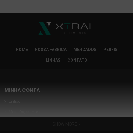
So Extra Slider: Não exitem itens para exibir!
×
HOME
NOSSA FÁBRICA
MERCADOS
PERFIS
LINHAS
CONTATO
MINHA CONTA
Linhas
Meus Orçamentos
Seja nosso parceiro
SHOW MORE
Condições Especiais