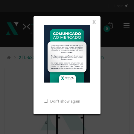
Login
X
0
XTL-625 - (P-068) - PESO LINEAR: 0,696kg/m
Don't show again