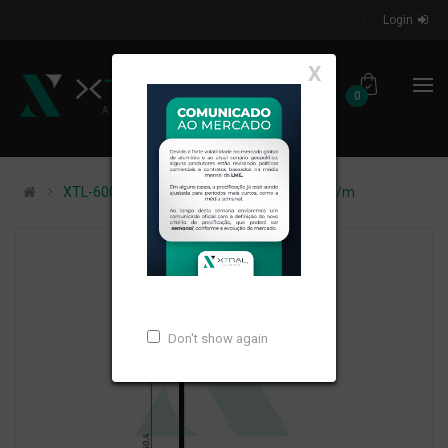
Login
X
0
XTL-600 - (AL-649) - PESO LINEAR: 0,458kg/m
Don't show again