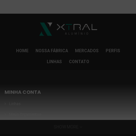
So Extra Slider: Não exitem itens para exibir!
×
HOME
NOSSA FÁBRICA
MERCADOS
PERFIS
LINHAS
CONTATO
MINHA CONTA
Linhas
Meus Orçamentos
Seja nosso parceiro
SHOW MORE
Condições Especiais